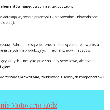
h
elementów napędowych
jest tak potrzebny.
óre adresują wyzwania przemysłu – niezawodne, udowodnione i
loatacji.
ezauważalnie – nie są widoczne, nie budzą zainteresowanie, a
łania całych linii produkcyjnych, mechanizmów i napędów.
sięcy złotych – nie tylko przez nakłady serwisowe, ale przede
stojów
.
óre zostały
sprawdzone
, zbudowane z solidnych komponentów i
nie Motovario Łódź