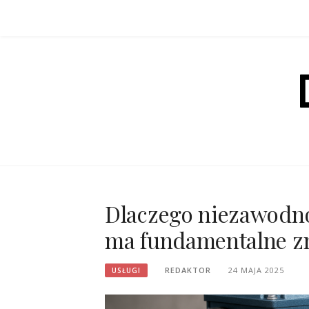
Przejdź
do
treści
Dlaczego niezawodn
ma fundamentalne zn
REDAKTOR
24 MAJA 2025
USŁUGI