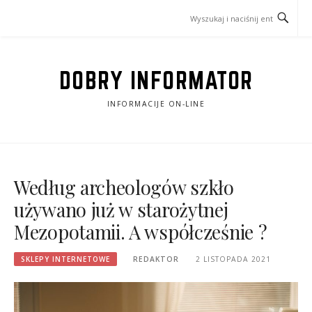
Przejdź
do
treści
DOBRY INFORMATOR
INFORMACIJE ON-LINE
Według archeologów szkło
używano już w starożytnej
Mezopotamii. A współcześnie ?
SKLEPY INTERNETOWE
REDAKTOR
2 LISTOPADA 2021