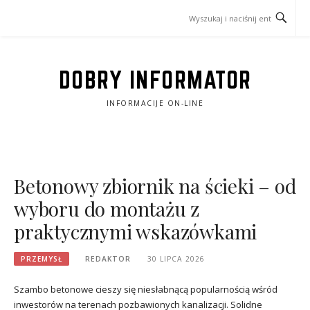
Przejdź
do
treści
DOBRY INFORMATOR
INFORMACIJE ON-LINE
Betonowy zbiornik na ścieki – od
wyboru do montażu z
praktycznymi wskazówkami
PRZEMYSŁ
REDAKTOR
30 LIPCA 2026
Szambo betonowe cieszy się niesłabnącą popularnością wśród
inwestorów na terenach pozbawionych kanalizacji. Solidne