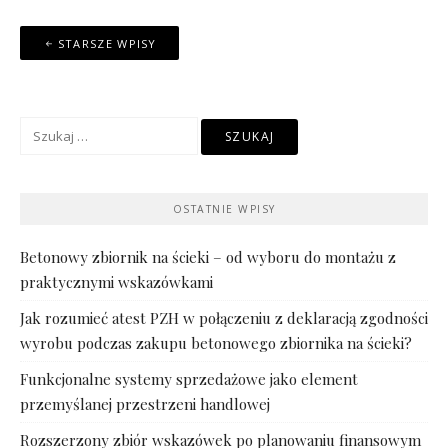
Nawigacja
STARSZE WPISY
po
wpisach
Szukaj:
OSTATNIE WPISY
Betonowy zbiornik na ścieki – od wyboru do montażu z
praktycznymi wskazówkami
Jak rozumieć atest PZH w połączeniu z deklaracją zgodności
wyrobu podczas zakupu betonowego zbiornika na ścieki?
Funkcjonalne systemy sprzedażowe jako element
przemyślanej przestrzeni handlowej
Rozszerzony zbiór wskazówek po planowaniu finansowym