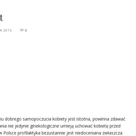
t
A 2015
0
iu dobrego samopoczucia kobiety jest istotna, powinna zdawać
nia nie jedynie ginekologiczne umieją uchować kobietę przed
 Polsce profilaktyka bezustannie jest niedoceniana zwłaszcza