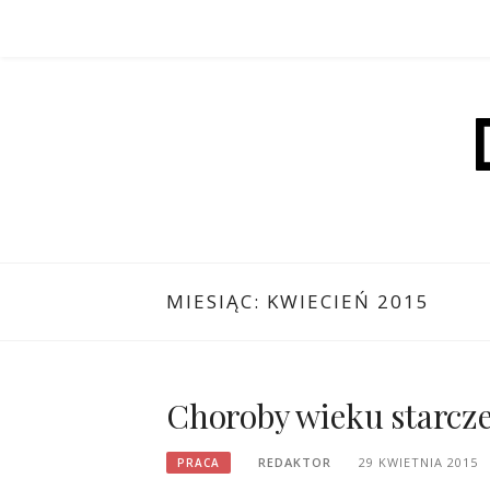
Przejdź
do
treści
MIESIĄC:
KWIECIEŃ 2015
Choroby wieku starcz
REDAKTOR
29 KWIETNIA 2015
PRACA