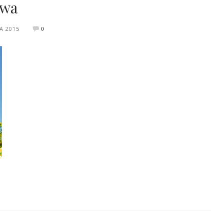
owa
A 2015
0