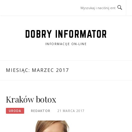
Przejdź
do
treści
DOBRY INFORMATOR
INFORMACIJE ON-LINE
MIESIĄC:
MARZEC 2017
Kraków botox
URODA
REDAKTOR
21 MARCA 2017